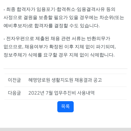
-
최종 합격자가 임용포기
·
합격취소
·
임용결격사유 등의
사정으로 결원을 보충할 필요가 있을 경우에는 차순위
(
또는
예비후보자
)
로 합격자를 결정할 수도 있습니다
.
-
전자우편으로 제출된 채용 관련 서류는 반환의무가
없으므로
,
채용여부가 확정된 이후 지체 없이 파기되며
,
정보주체가 삭제를 요구할 경우 지체 없이 삭제합니다
.
이전글
혜명양로원 생활지도원 채용결과 공고
다음글
2022년 7월 업무추진비 사용내역
목록