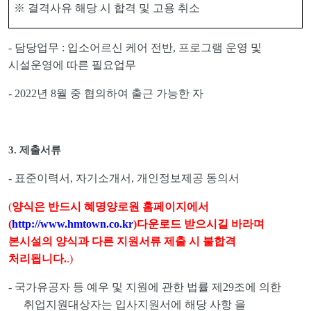
※
결격사유 해당 시 합격 및 고용 취소
-
담당업무
:
입소어르신 케어 전반
,
프로그램 운영 및
시설운영에 따른 필요업무
- 2022
년
8
월 중 협의하여 출근 가능한 자
3.
제출서류
-
표준이력서
,
자기소개서
,
개인정보제공 동의서
(
양식은 반드시 혜명양로원 홈페이지에서
(
http://www.hmtown.co.kr
)
다운로드 받으시길 바라며
본시설의 양식과 다른 지원서류 제출 시 불합격
처리됩니다
.
.)
-
국가유공자 등 예우 및 지원에 관한 법률 제
29
조에 의한
취업지원대상자는 입사지원서에 해당 사항 을