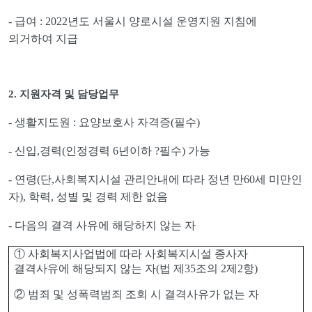
-
급여
: 2022
년도 서울시 양로시설 운영지원 지침에
의거하여 지급
2.
지원자격 및 담당업무
-
생활지도원
:
요양보호사 자격증
(
필수
)
-
신입
,
경력
(
인정경력
6
년이하
?
필수
)
가능
-
연령
(
단
,
사회복지시설 관리안내에 따라 정년 만
60
세 미만인
자
),
학력
,
성별 및 경력 제한 없음
-
다음의 결격 사유에 해당하지 않는 자
①
사회복지사업법에 따라 사회복지시설 종사자
결격사유에 해당되지 않는 자
(
법 제
35
조의
2
제
2
항
)
②
범죄 및 성폭력범죄 조회 시 결격사유가 없는 자