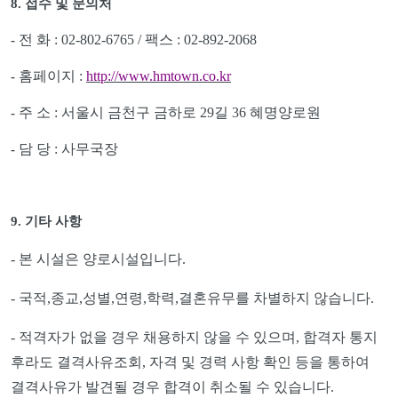
8.
접수 및 문의처
전 화
: 02-802-6765 /
팩스
: 02-892-2068
-
홈페이지
:
http://www.hmtown.co.kr
-
주 소
:
서울시 금천구 금하로
29
길
36
혜명양로원
-
담 당
:
사무국장
-
9.
기타 사항
-
본 시설은 양로시설입니다
.
-
국적
,
종교
,
성별
,
연령
,
학력
,
결혼유무를 차별하지 않습니다
.
-
적격자가 없을 경우 채용하지 않을 수 있으며
,
합격자 통지
후라도 결격사유조회
,
자격 및 경력 사항 확인 등을 통하여
결격사유가 발견될 경우 합격이 취소될 수 있습니다
.