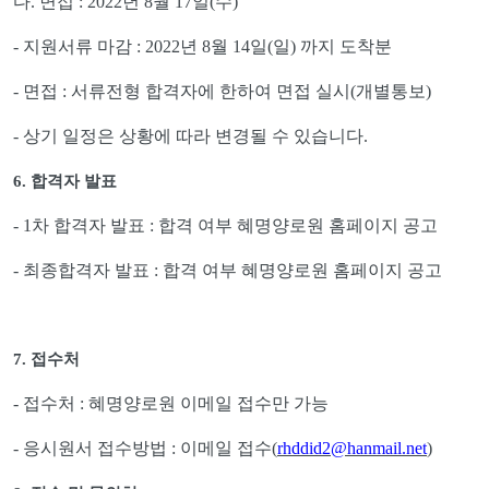
다
.
면접
: 2022
년
8
월
17
일
(
수
)
-
지원서류 마감
: 2022
년
8
월
14
일
(
일
)
까지 도착분
-
면접
:
서류전형 합격자에 한하여 면접 실시
(
개별통보
)
-
상기 일정은 상황에 따라 변경될 수 있습니다
.
6.
합격자 발표
- 1
차 합격자 발표
:
합격 여부 혜명양로원 홈페이지 공고
-
최종합격자 발표
:
합격 여부 혜명양로원 홈페이지 공고
7.
접수처
-
접수처
:
혜명양로원 이메일 접수만 가능
-
응시원서 접수방법
:
이메일 접수
(
rhddid2@hanmail.net
)