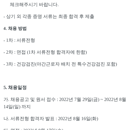
체크해주시기 바랍니다
.
-
상기 외 각종 증명 서류는 최종 합격 후 제출
4.
채용 방법
- 1
차
:
서류전형
- 2
차
:
면접
(1
차 서류전형 합격자에 한함
)
- 3
차
:
건강검진
(
야간근로자 배치 전 특수건강검진 포함
)
5.
채용일정
가
.
채용공고 및 원서 접수
: 2022
년
7
월
29
일
(
금
) ~ 2022
년
8
월
14
일
(
일
)
까지
나
.
서류전형 합격자 발표
: 2022
년
8
월
16
일
(
화
)