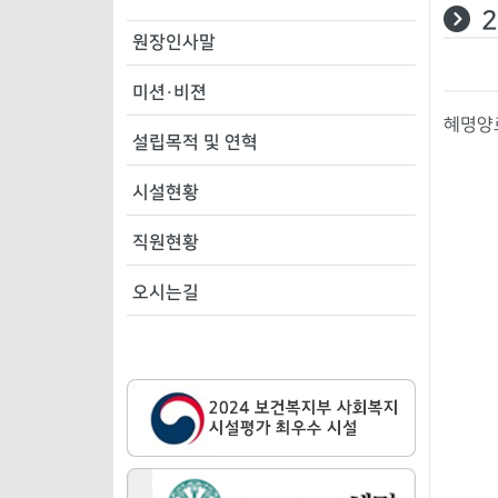
원장인사말
미션·비젼
혜명양로
설립목적 및 연혁
시설현황
직원현황
오시는길