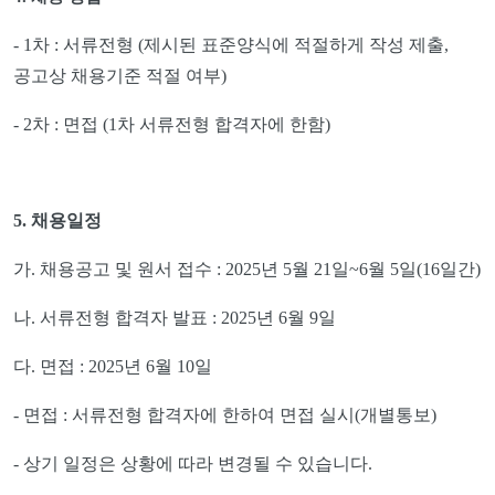
- 1
차
:
서류전형
(
제시된 표준양식에 적절하게 작성 제출
,
공고상 채용기준 적절 여부
)
- 2
차
:
면접
(1
차 서류전형 합격자에 한함
)
5.
채용일정
가
.
채용공고 및 원서 접수
: 2025
년
5
월
21
일
~6
월
5
일
(16
일간
)
나
.
서류전형 합격자 발표
: 2025
년
6
월
9
일
다
.
면접
: 2025
년
6
월
10
일
-
면접
:
서류전형 합격자에 한하여 면접 실시
(
개별통보
)
-
상기 일정은 상황에 따라 변경될 수 있습니다
.