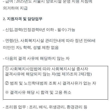
-
급여
: 2025
년도 서울시 양로시설 운영 지원 지침에
의거하여 지급
2.
지원자격 및 담당업무
-
신입
,
경력
(
인정경력
6
년 이하
-
필수
)
가능
-
연령
(
단
,
사회복지시설 관리안내에 따라 정년 만
60
세
미만인 자
),
학력
,
성별 제한 없음
-
다음의 결격 사유에 해당하지 않는 자
①
사회복지사업법에 따라 사회복지시설 종사자
결격사유에 해당되지 않는 자
(
법 제
35
조의
2
제
2
항
)
②
범죄 및 노인학대범죄 조회 시 결격사유가 없는 자
※
결격사유 해당 시 합격 및 고용 취소
-
조리원 업무
:
조리
,
배식
,
위생관리
,
환경관리 등