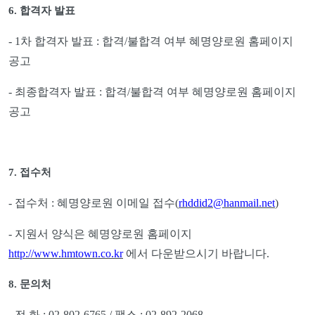
6.
합격자 발표
- 1
차 합격자 발표
:
합격
/
불합격 여부 혜명양로원 홈페이지
공고
-
최종합격자 발표
:
합격
/
불합격 여부 혜명양로원 홈페이지
공고
7.
접수처
-
접수처
:
혜명양로원 이메일 접수
(
rhddid2@hanmail.net
)
-
지원서 양식은 혜명양로원 홈페이지
http://www.hmtown.co.kr
에서 다운받으시기 바랍니다
.
8.
문의처
전 화
: 02-802-6765 /
팩스
: 02-892-2068
-