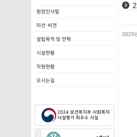
원장인사말
미션·비젼
2025
설립목적 및 연혁
시설현황
직원현황
오시는길